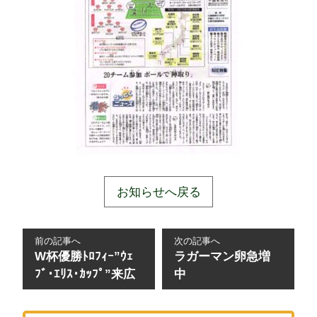
お知らせへ戻る
前の記事へ
次の記事へ
W杯優勝ﾄﾛﾌｨｰ”ｳｪ
ラガーマン卵急増
ﾌﾞ･ｴﾘｽ･ｶｯﾌﾟ”来広
中