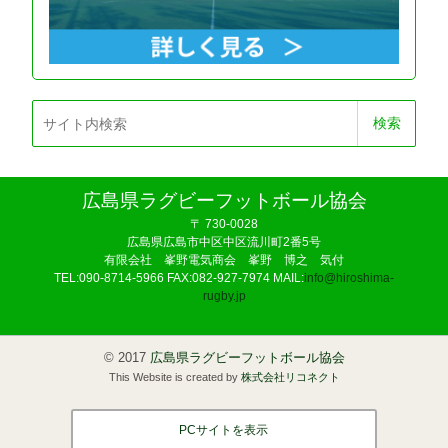
広島県ラグビーフットボール協会
〒 730-0028
広島県広島市中区
中区流川町2番5号
有限会社 峯野電気商会 峯野 博之 気付
TEL:
090-8714-5966
FAX:082-927-7974 MAIL:
info@hiroshima-
rugby.jp
©
2017
広島県ラグビーフットボール協会
This Website is created by
株式会社リコネクト
PCサイトを表示