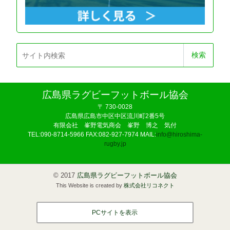
広島県ラグビーフットボール協会
〒 730-0028
広島県広島市中区
中区流川町2番5号
有限会社 峯野電気商会 峯野 博之 気付
TEL:
090-8714-5966
FAX:082-927-7974 MAIL:
info@hiroshima-
rugby.jp
©
2017
広島県ラグビーフットボール協会
This Website is created by
株式会社リコネクト
PCサイトを表示