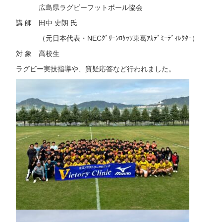
広島県ラグビーフットボール協会
講 師 田中 史朗 氏
（元日本代表・NECｸﾞﾘｰﾝﾛｹｯﾂ東葛ｱｶﾃﾞﾐｰﾃﾞｨﾚｸﾀｰ）
対 象 高校生
ラグビー実技指導や、質疑応答など行われました。